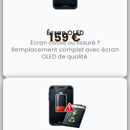
Écran OLED
159 €
Écran cassé ou fissuré ?
Remplacement complet avec écran
OLED de qualité.