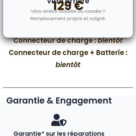
Vitre arrière
129 €
Vitre arrière fissurée ou cassée ?
Remplacement propre et soigné.
Connecteur de charge :
bientôt
Connecteur de charge + Batterie :
bientôt
Garantie & Engagement
Garantie* sur les réparations