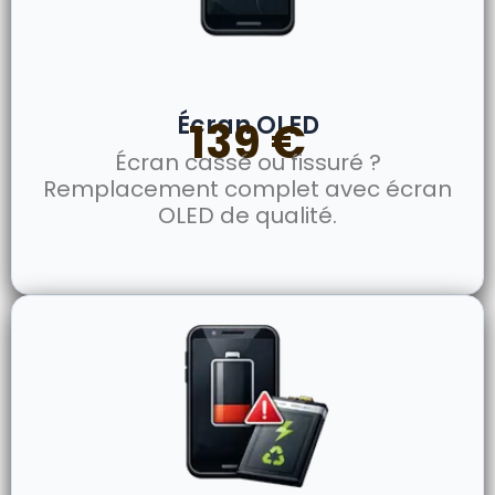
Écran OLED
139 €
Écran cassé ou fissuré ?
Remplacement complet avec écran
OLED de qualité.